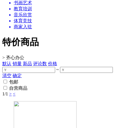
书画艺术
教育培训
音乐欣赏
体育竞技
商家入驻
特价商品
>
齐心办公
默认
销量
新品
评论数
价格
~
清空
确定
包邮
自营商品
1
/1
>
<