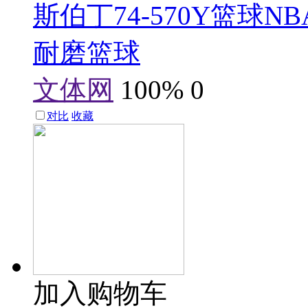
斯伯丁74-570Y篮球
耐磨篮球
文体网
100%
0
对比
收藏
加入购物车