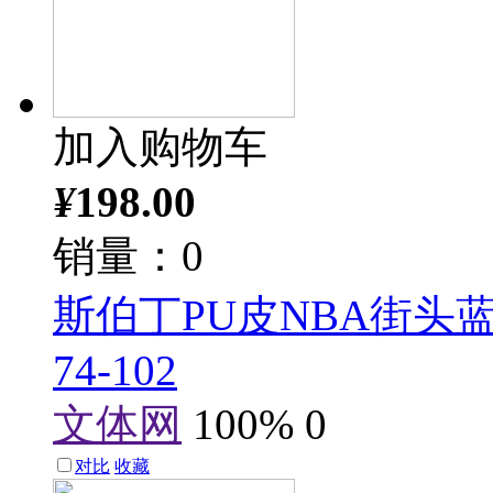
加入购物车
¥
198.00
销量：0
斯伯丁PU皮NBA街
74-102
文体网
100%
0
对比
收藏