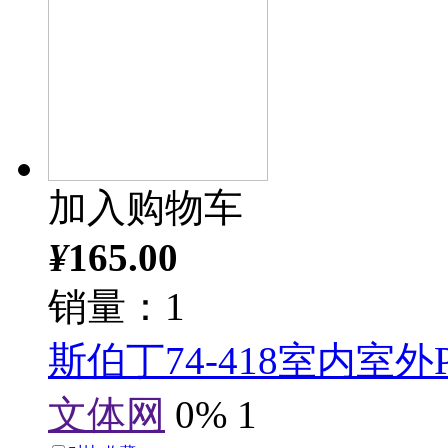
加入购物车
¥
165.00
销量：1
斯伯丁74-418室内室
文体网
0%
1