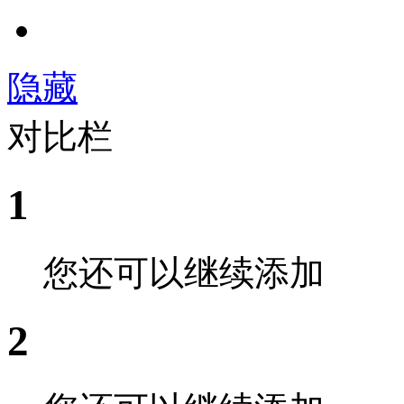
隐藏
对比栏
1
您还可以继续添加
2