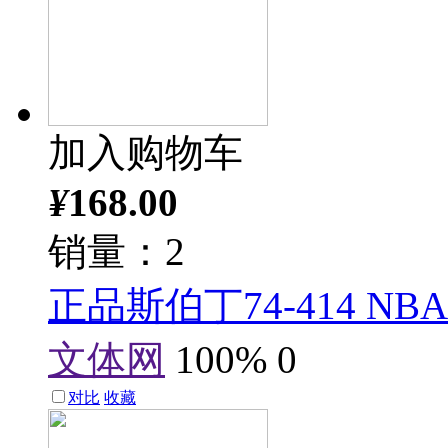
加入购物车
¥
168.00
销量：2
正品斯伯丁74-414 
文体网
100%
0
对比
收藏