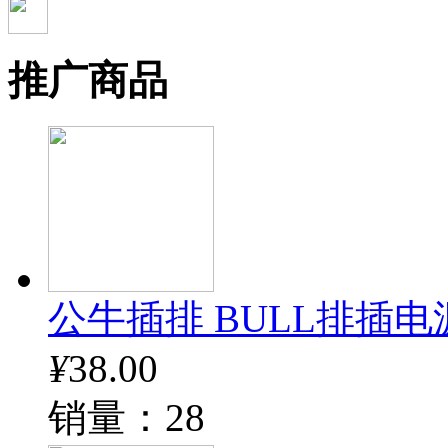
推广商品
公牛插排 BULL排插电
¥
38.00
销量：28