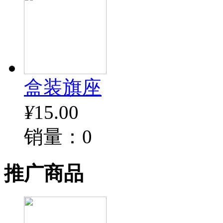
盒装旗座
¥
15.00
销量：0
推广商品