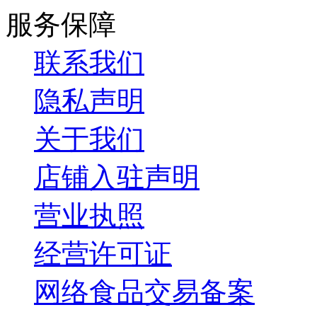
服务保障
联系我们
隐私声明
关于我们
店铺入驻声明
营业执照
经营许可证
网络食品交易备案