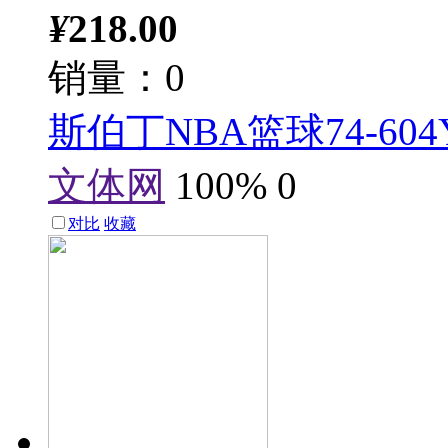
¥
218.00
销量：0
斯伯丁NBA篮球74-604
文体网
100%
0
对比
收藏