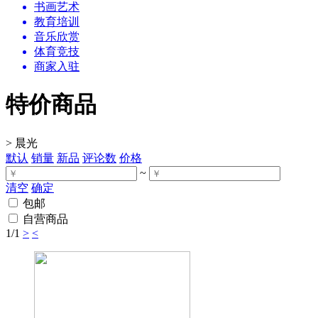
书画艺术
教育培训
音乐欣赏
体育竞技
商家入驻
特价商品
>
晨光
默认
销量
新品
评论数
价格
~
清空
确定
包邮
自营商品
1
/1
>
<