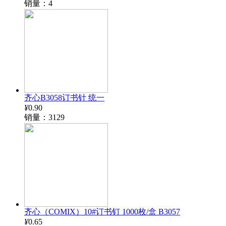
销量：4
齐心B3058订书针 统一
¥
0.90
销量：3129
齐心（COMIX）10#订书钉 1000枚/盒 B3057
¥
0.65