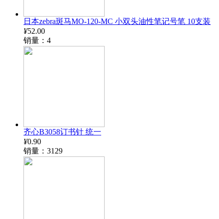
日本zebra斑马MO-120-MC 小双头油性笔记号笔 10支装
¥
52.00
销量：4
齐心B3058订书针 统一
¥
0.90
销量：3129