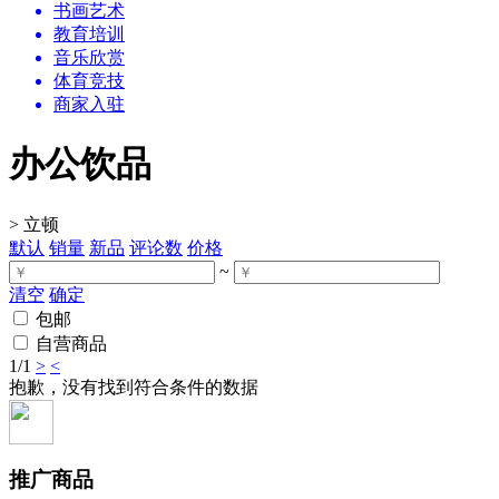
书画艺术
教育培训
音乐欣赏
体育竞技
商家入驻
办公饮品
>
立顿
默认
销量
新品
评论数
价格
~
清空
确定
包邮
自营商品
1
/1
>
<
抱歉，没有找到符合条件的数据
推广商品