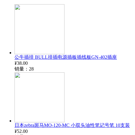
公牛插排 BULL排插电源插板插线板GN-402插座
¥
38.00
销量：28
日本zebra斑马MO-120-MC 小双头油性笔记号笔 10支装
¥
52.00