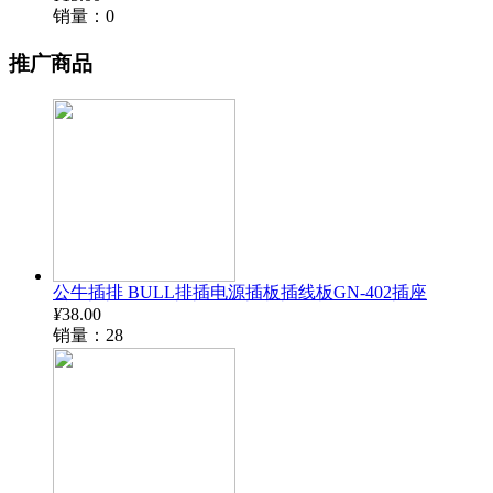
销量：0
推广商品
公牛插排 BULL排插电源插板插线板GN-402插座
¥
38.00
销量：28