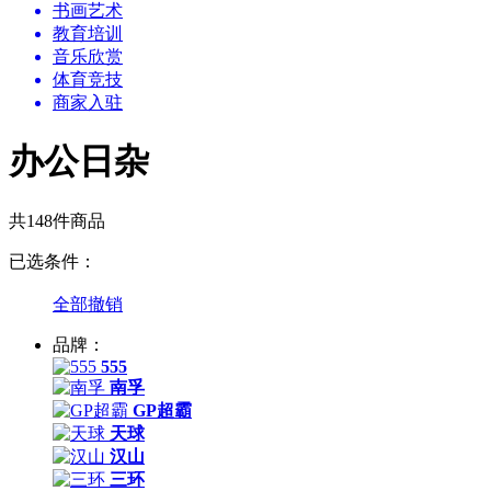
书画艺术
教育培训
音乐欣赏
体育竞技
商家入驻
办公日杂
共148件商品
已选条件：
全部撤销
品牌：
555
南孚
GP超霸
天球
汉山
三环