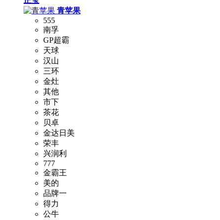
正宝
青苹果
555
南孚
GP超霸
天球
汉山
三环
金灶
其他
市下
茶花
贝卓
金达日美
荣丰
兴润利
777
金霸王
美的
品牌一
得力
公牛