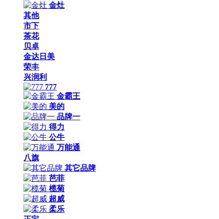
金灶
其他
市下
茶花
贝卓
金达日美
荣丰
兴润利
777
金霸王
美的
品牌一
得力
公牛
万能通
八旗
其它品牌
芭菲
榄菊
超威
柔乐