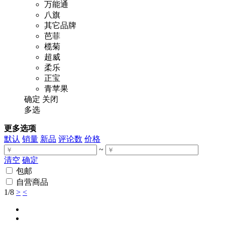
万能通
八旗
其它品牌
芭菲
榄菊
超威
柔乐
正宝
青苹果
确定
关闭
多选
更多选项
默认
销量
新品
评论数
价格
~
清空
确定
包邮
自营商品
1
/8
>
<