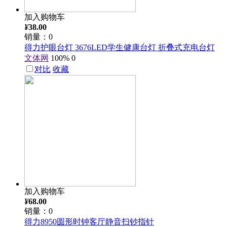
加入购物车
¥
38.00
销量：0
得力护眼台灯 3676LED学生健康台灯 折叠式充电台灯
文体网
100%
0
对比
收藏
加入购物车
¥
68.00
销量：0
得力8950圆形时钟客厅静音扫钞指针